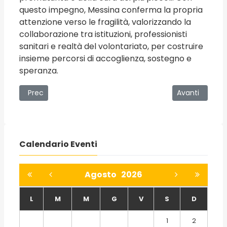
questo impegno, Messina conferma la propria
attenzione verso le fragilità, valorizzando la
collaborazione tra istituzioni, professionisti
sanitari e realtà del volontariato, per costruire
insieme percorsi di accoglienza, sostegno e
speranza.
Articolo precedente: Domenica sera al Lux la proiezione d
Articolo succe
Prec
Avanti
Calendario Eventi
Agosto
2026
L
M
M
G
V
S
D
1
2